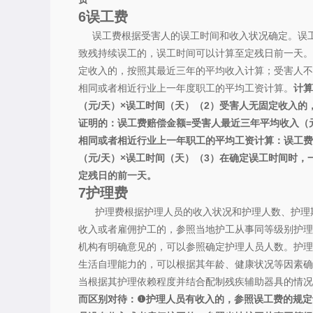
6
误工费
误工费根据受害人的误工时间和收入状况确定。误工
致残持续误工的，误工时间可以计算至定残日前一天。
定收入的，按照其最近三年的平均收入计算；受害人不
相同或者相近行业上一年度职工的平均工资计算。
计算
（元/天）×误工时间（天）
（2）受害人无固定收入的
证明的：误工费赔偿金额=受害人最近三年平均收入（元
相同或者相近行业上一年职工的平均工资计算：
误工费
（元/天）×误工时间（天）
（3）在确定误工时间时，
定残日的前一天。
7
护理费
护理费根据护理人员的收入状况和护理人数、护理期
收入或者雇佣护工的，参照当地护工从事同等级别护理
机构有明确意见的，可以参照确定护理人员人数。护理
生活自理能力的，可以根据其年龄、健康状况等因素确
当根据其护理依赖程度并结合配制残疾辅助器具的情况
而区别对待：
❶护理人员有收入的，参照误工费的规定