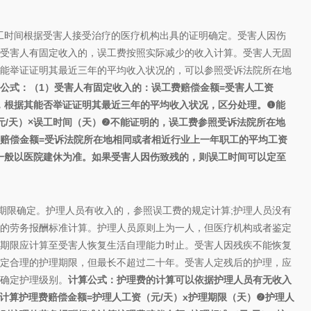
时间根据受害人接受治疗的医疗机构出具的证明确定。受害人因伤
受害人有固定收入的，误工费按照实际减少的收入计算。受害人无固
能举证证明其最近三年的平均收入状况的，可以参照受诉法院所在地
公式：
（1）受害人有固定收入的：误工费赔偿金额=受害人工资
，根据其能否举证证明其最近三年的平均收入状况，区分处理。
❶能
/天）×误工时间（天）
❷不能证明的，误工费参照受诉法院所在地
赔偿金额=受诉法院所在地相同或者相近行业上一年职工的平均工资
一般以医院建休为准。如果受害人因伤致残的，则误工时间可以定至
限确定。护理人员有收入的，参照误工费的规定计算;护理人员没有
的劳务报酬标准计算。护理人员原则上为一人，但医疗机构或者鉴定
期限应计算至受害人恢复生活自理能力时止。受害人因残疾不能恢复
定合理的护理期限，但最长不超过二十年。受害人定残后的护理，应
确定护理级别。
计算公式：护理费的计算可以依据护理人员有无收入
计算
护理费赔偿金额=护理人工资（元/天）x护理期限（天）
❷护理人