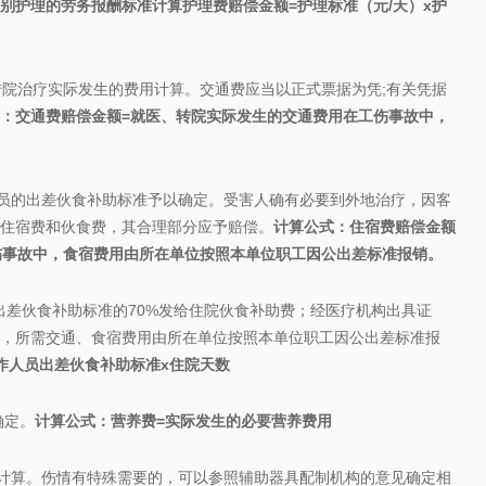
别护理的劳务报酬标准计算
护理费赔偿金额=护理标准（元/天）x护
院治疗实际发生的费用计算。交通费应当以正式票据为凭;有关凭据
：交通费赔偿金额=就医、转院实际发生的交通费用
在工伤事故中，
的出差伙食补助标准予以确定。受害人确有必要到外地治疗，因客
住宿费和伙食费，其合理部分应予赔偿。
计算公式：
住宿费赔偿金额
伤事故中，食宿费用由所在单位按照本单位职工因公出差标准报销。
差伙食补助标准的70%发给住院伙食补助费；经医疗机构出具证
，所需交通、食宿费用由所在单位按照本单位职工因公出差标准报
作人员出差伙食补助标准x住院天数
确定。
计算公式：营养费=实际发生的必要营养费用
算。伤情有特殊需要的，可以参照辅助器具配制机构的意见确定相