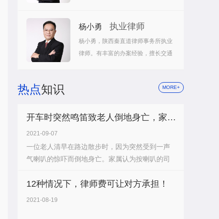
师，曾先后在上市医疗器械集团、全
球500强保险集团公司、上..
执业律师
杨小勇
杨小勇，陕西秦直道律师事务所执业
律师。有丰富的办案经验，擅长交通
事故、刑事辩护、医疗事故等。
热点
知识
MORE+
开车时突然鸣笛致老人倒地身亡，家属索赔34万，驾驶员是否承担责任？
2021-09-07
一位老人清早在路边散步时，因为突然受到一声
气喇叭的惊吓而倒地身亡。家属认为按喇叭的司
机存在重大过错，随即将相关人员告上了..
12种情况下，律师费可让对方承担！
2021-08-19