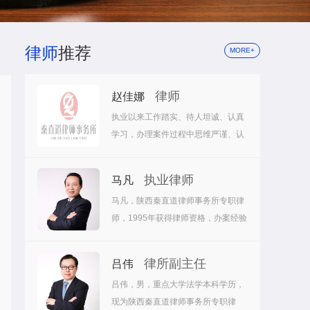
律师
推荐
MORE+
律师
赵佳娜
执业以来工作踏实、待人坦诚、认真
学习，办理案件过程中思维严谨、认
真负责，注重诉讼主体、法律关系的
审查，力求法律事实与客观..
执业律师
马凡
马凡，陕西秦直道律师事务所专职律
师，1995年获得律师资格，办案经验
丰富，擅长交通事故、刑事辩护、医
疗事故。
律所副主任
吕伟
吕伟，男，重点大学法学本科学历，
现为陕西秦直道律师事务所专职律