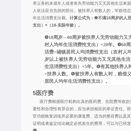
养义务的未成年人或者丧失劳动能力又无其他生活来源
人依法应当负担的部分。被扶养人有数人的，年赔偿总
年生活消费支出额。
计算公式为：
❶不满18周岁的人
支出）×（18-实际年龄）。
❷18周岁—60周岁被扶养人无劳动能力
村人均年生活消费性支出）×20年。
❸60
活费=城镇居民人均消费性支出（农村人均年生
岁以上被扶养人无劳动能力又无其他生活
生活消费性支出）×5年。
❺有其他扶养人
÷扶养人数。
❻被扶养人有数人时，赔偿
居民人均年生活消费性支出）。
5
医疗费
医疗费根据医疗机构出具的医药费、住院费等收款
要性和合理性有异议的，应当承担相应的举证责任。医
官功能恢复训练所必要的康复费、适当的整容费以及其
证明或者鉴定结论确定必然发生的费用，可以与已经发
费