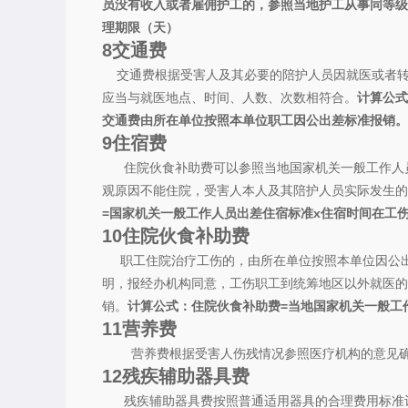
员没有收入或者雇佣护工的，参照当地护工从事同等级
理期限（天）
8
交通费
交通费根据受害人及其必要的陪护人员因就医或者转
应当与就医地点、时间、人数、次数相符合。
计算公式
交通费由所在单位按照本单位职工因公出差标准报销。
9
住宿费
住院伙食补助费可以参照当地国家机关一般工作人员
观原因不能住院，受害人本人及其陪护人员实际发生的
=国家机关一般工作人员出差住宿标准x住宿时间
在工
10
住院伙食补助费
职工住院治疗工伤的，由所在单位按照本单位因公出
明，报经办机构同意，工伤职工到统筹地区以外就医的
销。
计算公式：住院伙食补助费=当地国家机关一般工
11
营养费
营养费根据受害人伤残情况参照医疗机构的意见
12
残疾辅助器具费
残疾辅助器具费按照普通适用器具的合理费用标准计