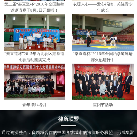
第二届“秦直道杯”2016年全国跆拳
衣暖人心——爱心捐赠，关注青少
道邀请赛于8月5日开幕啦！
年成长
“秦直道杯”2015年西北赛区跆拳道
“秦直道杯”2016年全国跆拳道邀请
比赛活动圆满完成
赛火热进行中
青年律师培训
重阳节活动
律所联盟
通过资源整合，多领域合作的中国各线城市的法律服务联盟，形成集聚