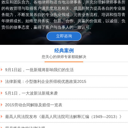
效应和团队合力。各地律师熟谙当地法律事务，并充分理解律师事务所
的有效管理与取得客户满意度息息相关。成员所努力提高各自的专业服
务能力，不断发展各自的专业执业领域、完善业务流程、培训和指导青
年律师成长。始终坚持务实、创新、合作、共赢的价值观，以诚信、负
责任的做事态度，赢得了客户与当事人的一致认可。
立即咨询
经典案例
您关心的律师专家都能解决
9月1日起，一批新规将影响我们的生活
法律新规：小型微利企业所得税优惠政策2015
5月1日，一大波新法新规来袭
2015劳动合同解除及赔偿一览表
最高人民法院发布《最高人民法院司法解释汇编（1949—2013）》