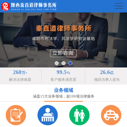
260
99.5
26.6
万+
%
亿
解决法律难题
客户服务满意度
挽回当事人损失
业务领域
涵盖15大业务领域，超100项法律服务