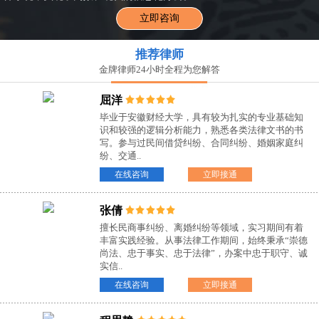
立即咨询
推荐律师
金牌律师24小时全程为您解答
屈洋
毕业于安徽财经大学，具有较为扎实的专业基础知
识和较强的逻辑分析能力，熟悉各类法律文书的书
写。参与过民间借贷纠纷、合同纠纷、婚姻家庭纠
纷、交通..
在线咨询
立即接通
张倩
擅长民商事纠纷、离婚纠纷等领域，实习期间有着
丰富实践经验。从事法律工作期间，始终秉承“崇德
尚法、忠于事实、忠于法律”，办案中忠于职守、诚
实信..
在线咨询
立即接通