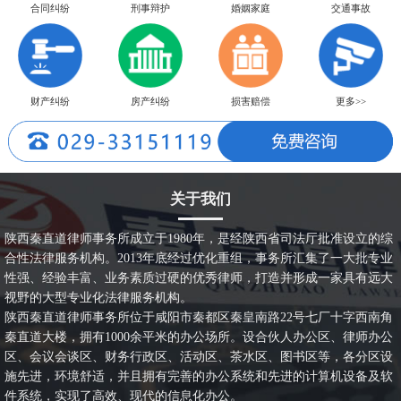
合同纠纷
刑事辩护
婚姻家庭
交通事故
财产纠纷
房产纠纷
损害赔偿
更多>>
关于我们
陕西秦直道律师事务所成立于1980年，是经陕西省司法厅批准设立的综
合性法律服务机构。2013年底经过优化重组，事务所汇集了一大批专业
性强、经验丰富、业务素质过硬的优秀律师，打造并形成一家具有远大
视野的大型专业化法律服务机构。
陕西秦直道律师事务所位于咸阳市秦都区秦皇南路22号七厂十字西南角
秦直道大楼，拥有1000余平米的办公场所。设合伙人办公区、律师办公
区、会议会谈区、财务行政区、活动区、茶水区、图书区等，各分区设
施先进，环境舒适，并且拥有完善的办公系统和先进的计算机设备及软
件系统，实现了高效、现代的信息化办公。