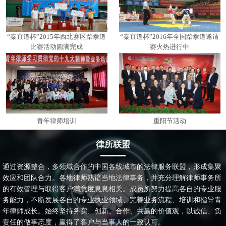
“秦直道杯”2015年西北赛区跆拳道
“秦直道杯”2016年全国跆拳道邀请
比赛活动圆满完成
赛火热进行中
青年律师培训
重阳节活动
律所联盟
通过资源整合，多领域合作的中国各线城市的法律服务联盟，形成集聚
效应和团队合力。各地律师熟谙当地法律事务，并充分理解律师事务所
的有效管理与取得客户满意度息息相关。成员所努力提高各自的专业服
务能力，不断发展各自的专业执业领域、完善业务流程、培训和指导青
年律师成长。始终坚持务实、创新、合作、共赢的价值观，以诚信、负
责任的做事态度，赢得了客户与当事人的一致认可。