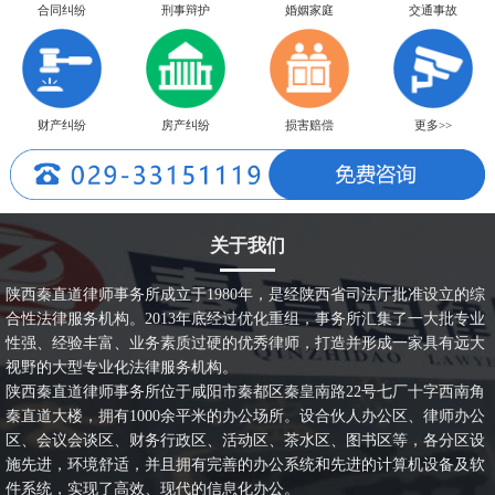
合同纠纷
刑事辩护
婚姻家庭
交通事故
财产纠纷
房产纠纷
损害赔偿
更多>>
关于我们
陕西秦直道律师事务所成立于1980年，是经陕西省司法厅批准设立的综
合性法律服务机构。2013年底经过优化重组，事务所汇集了一大批专业
性强、经验丰富、业务素质过硬的优秀律师，打造并形成一家具有远大
视野的大型专业化法律服务机构。
陕西秦直道律师事务所位于咸阳市秦都区秦皇南路22号七厂十字西南角
秦直道大楼，拥有1000余平米的办公场所。设合伙人办公区、律师办公
区、会议会谈区、财务行政区、活动区、茶水区、图书区等，各分区设
施先进，环境舒适，并且拥有完善的办公系统和先进的计算机设备及软
件系统，实现了高效、现代的信息化办公。