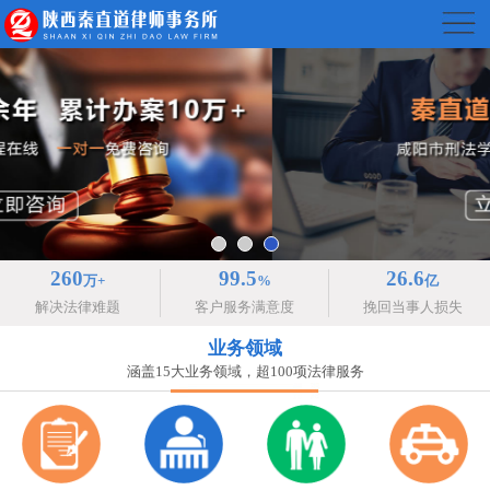
260
99.5
26.6
万+
%
亿
解决法律难题
客户服务满意度
挽回当事人损失
业务领域
涵盖15大业务领域，超100项法律服务