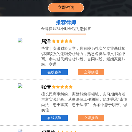
立即咨询
推荐律师
金牌律师24小时全程为您解答
屈洋
毕业于安徽财经大学，具有较为扎实的专业基础知
识和较强的逻辑分析能力，熟悉各类法律文书的书
写。参与过民间借贷纠纷、合同纠纷、婚姻家庭纠
纷、交通..
在线咨询
立即接通
张倩
擅长民商事纠纷、离婚纠纷等领域，实习期间有着
丰富实践经验。从事法律工作期间，始终秉承“崇德
尚法、忠于事实、忠于法律”，办案中忠于职守、诚
实信..
在线咨询
立即接通