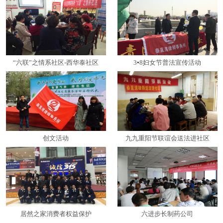
“六联”之情系社区-西华泰社区
3▪8妇女节普法宣传活动
创文活动
九九重阳节联谊会送法进社区
居然之家消费者权益保护
六进步长制药公司