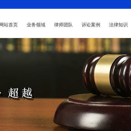
网站首页
业务领域
律师团队
诉讼案例
法律知识