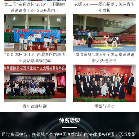
第二届“秦直道杯”2016年全国跆拳
衣暖人心——爱心捐赠，关注青少
道邀请赛于8月5日开幕啦！
年成长
“秦直道杯”2015年西北赛区跆拳道
“秦直道杯”2016年全国跆拳道邀请
比赛活动圆满完成
赛火热进行中
青年律师培训
重阳节活动
律所联盟
通过资源整合，多领域合作的中国各线城市的法律服务联盟，形成集聚