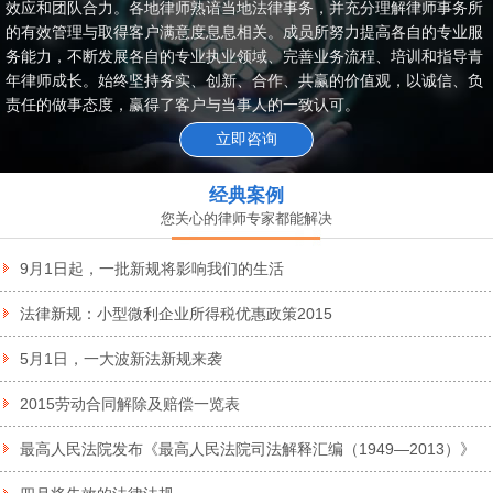
效应和团队合力。各地律师熟谙当地法律事务，并充分理解律师事务所
的有效管理与取得客户满意度息息相关。成员所努力提高各自的专业服
务能力，不断发展各自的专业执业领域、完善业务流程、培训和指导青
年律师成长。始终坚持务实、创新、合作、共赢的价值观，以诚信、负
责任的做事态度，赢得了客户与当事人的一致认可。
立即咨询
经典案例
您关心的律师专家都能解决
9月1日起，一批新规将影响我们的生活
法律新规：小型微利企业所得税优惠政策2015
5月1日，一大波新法新规来袭
2015劳动合同解除及赔偿一览表
最高人民法院发布《最高人民法院司法解释汇编（1949—2013）》