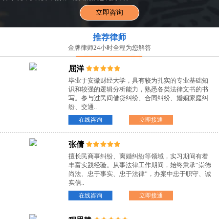
立即咨询
推荐律师
金牌律师24小时全程为您解答
屈洋
毕业于安徽财经大学，具有较为扎实的专业基础知
识和较强的逻辑分析能力，熟悉各类法律文书的书
写。参与过民间借贷纠纷、合同纠纷、婚姻家庭纠
纷、交通..
在线咨询
立即接通
张倩
擅长民商事纠纷、离婚纠纷等领域，实习期间有着
丰富实践经验。从事法律工作期间，始终秉承“崇德
尚法、忠于事实、忠于法律”，办案中忠于职守、诚
实信..
在线咨询
立即接通