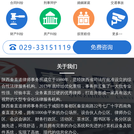
合同纠纷
刑事辩护
婚姻家庭
交通事故
财产纠纷
房产纠纷
损害赔偿
更多>>
关于我们
陕西秦直道律师事务所成立于1980年，是经陕西省司法厅批准设立的综
合性法律服务机构。2013年底经过优化重组，事务所汇集了一大批专业
性强、经验丰富、业务素质过硬的优秀律师，打造并形成一家具有远大
视野的大型专业化法律服务机构。
陕西秦直道律师事务所位于咸阳市秦都区秦皇南路22号七厂十字西南角
秦直道大楼，拥有1000余平米的办公场所。设合伙人办公区、律师办公
区、会议会谈区、财务行政区、活动区、茶水区、图书区等，各分区设
施先进，环境舒适，并且拥有完善的办公系统和先进的计算机设备及软
件系统，实现了高效、现代的信息化办公。