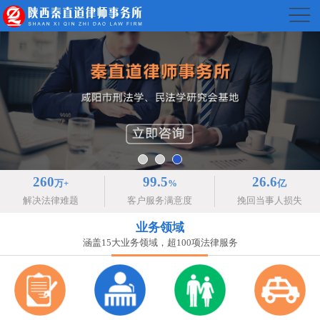
260
99.5
26.6
万+
%
亿
解决法律难题
客户服务满意度
挽回当事人损失
业务领域
涵盖15大业务领域，超100项法律服务